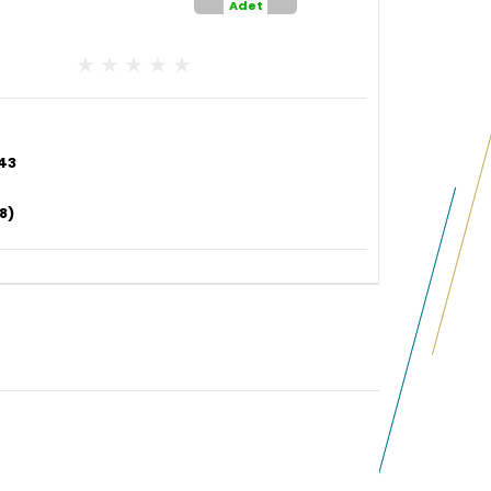
Adet
43
8)