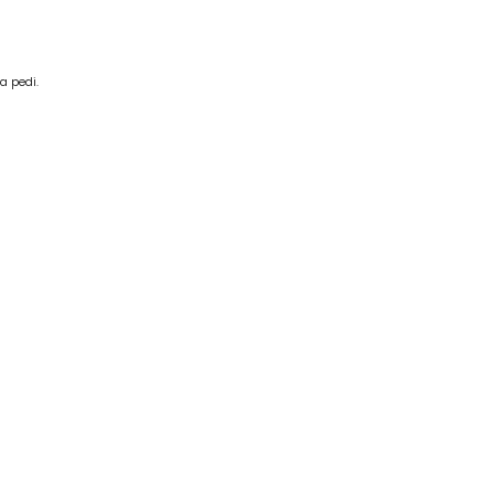
a pedi.
BILGI
sis : 0609027326200018
aret Sicil : 182280
gi No : Ostim / 6090273262
İletişim
LTS Temizlik Sistemleri