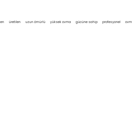
den
üretilen
uzun ömürlü
yüksek ovma
gücüne sahip
profesyonel
ovm
E-POSTA
info[@]ltstemizlik.com
Mer
Tic
Ver
Grupları
ijyeni