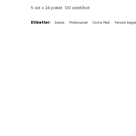
5 ad. x 24 paket 120 adet/koli
Etiketler:
Solare
Profesyonel
Ovma Pedi
Fenolik keçe
TELEFON
+90 (312) 397 79 01
+90 (312) 397 79 04
Biz Kimiz
Ürün 
Hakkımızda
Mutfak H