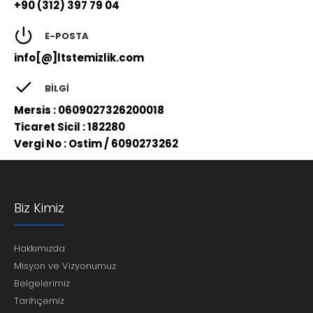
+90 (312) 397 79 04
E-POSTA
info[@]ltstemizlik.com
BILGI
Mersis : 0609027326200018
Ticaret Sicil : 182280
Vergi No : Ostim / 6090273262
Biz Kimiz
Hakkımızda
Misyon ve Vizyonumuz
Belgelerimiz
Tarihçemiz