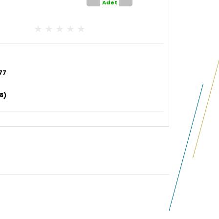
Adet
77
8)