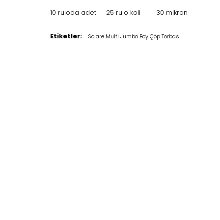
10 ruloda adet 25 rulo koli 30 mikron
Etiketler:
Solare Multi Jumbo Boy Çöp Torbası
TELEFON
+90 (312) 397 79 01
+90 (312) 397 79 04
Biz Kimiz
Ürün 
Hakkımızda
Mutfak H