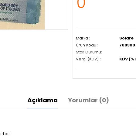
0
Marka :
Solare
Ürün Kodu :
700300
Stok Durumu:
Vergi (KDV) :
KDV (%1
Açıklama
Yorumlar (0)
orbası.