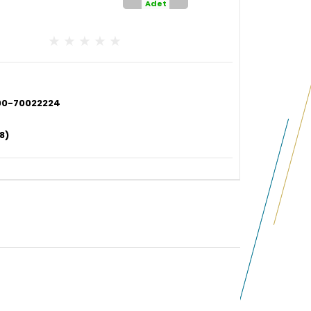
Adet
00-70022224
8)