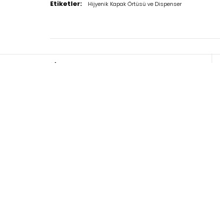
Etiketler:
Hijyenik Kapak Örtüsü ve Dispenser
TELEFON
+90 (312) 397 79 01
+90 (312) 397 79 04
Biz Kimiz
Ürün 
Hakkımızda
Mutfak H
Misyon ve Vizyonumuz
Çamaşır
Belgelerimiz
Gıda Hij
Tarihçemiz
Kişisel H