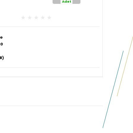
Adet
be
20
8)