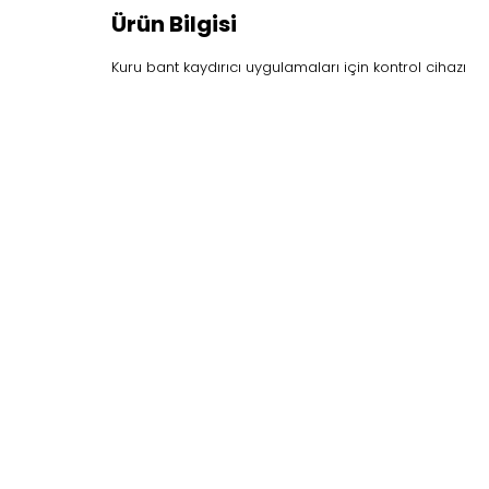
Ürün Bilgisi
Kuru bant kaydırıcı uygulamaları için kontrol cihazı
Etiketler:
(789169) Dry Lub-Controller
Kuru bant
kaydır
TELEFON
+90 (312) 397 79 01
+90 (312) 397 79 04
Biz Kimiz
Ürün 