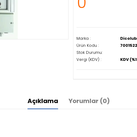
0
Marka :
Dicolu
Ürün Kodu :
700152
Stok Durumu:
Vergi (KDV) :
KDV (%1
Açıklama
Yorumlar (0)