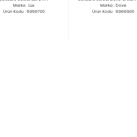
Marka : Lüx
Marka : Dove
Ürün Kodu : 6966700
Ürün Kodu : 6966900
tcare Select Dove Shampoo
Softcare Line Lux 2 in 1 H
Marka : Dove
Marka : Lüx
Ürün Kodu : 7511431
Ürün Kodu : 6960900