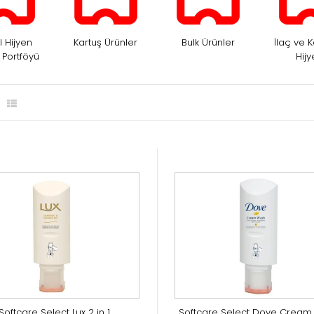
l Hijyen
Kartuş Ürünler
Bulk Ürünler
İlaç ve 
 Portföyü
Hijy
Softcare Select Lux 2 in 1
Softcare Select Dove Crea