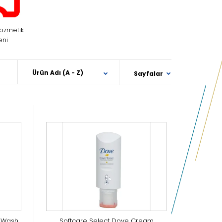
Kozmetik
eni
m Wash
Softcare Select Dove Cream