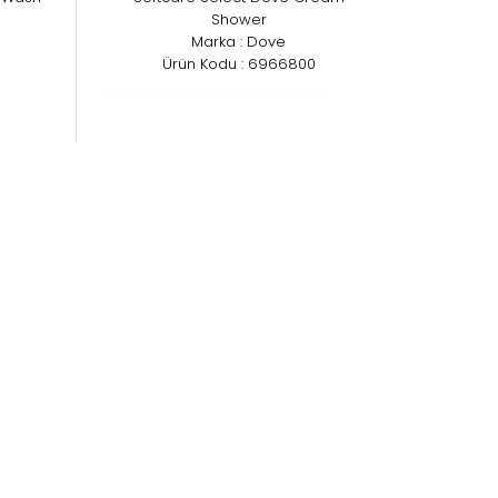
Shower
Marka : Dove
Ürün Kodu : 6966800
6
Softcare MED H5
Marka : MED
Ürün Kodu : 6960700