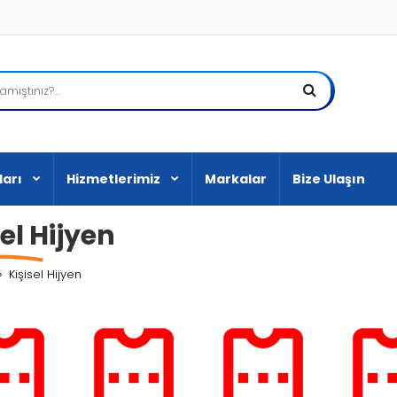
ları
Hizmetlerimiz
Markalar
Bize Ulaşın
sel Hijyen
Kişisel Hijyen