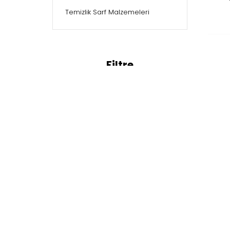
Temizlik Sarf Malzemeleri
Filtre
FIYAT :
Fiyat Aralığı :
0 TL
-
201 TL
MARKALAR :
Lüx
Dove
MED
Sof
Softcare
Orion
Diversey